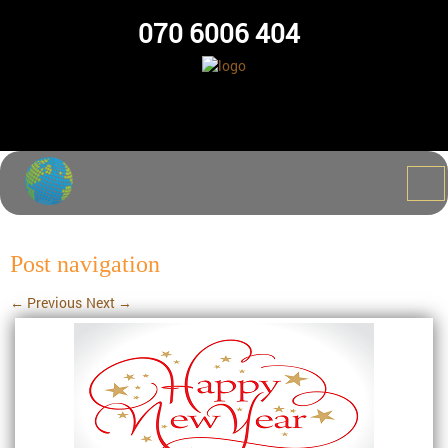
070 6006 404
Post navigation
←
Previous
Next
→