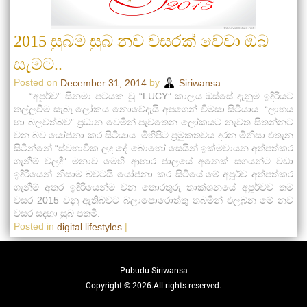
2015 සුබම සුබ නව වසරක් වේවා ඔබ
සැමට..
Posted on
by
December 31, 2014
Siriwansa
“අපූර්ව” සිනමා පටයක වූ “LUCY” කාලය ඔස්සේ දැනුම ඉදිරියට
තල්ලුවීම සැබෑ ලෝකය නොවේදැයි අපගෙන් විමසා සිටියාය. “ලාභය
හා බලවත්බව” ප්‍රධාන වෙමින් පැවතෙන ලෝකයට නැවත සිතන්නට
වන බව යෝජනා කර සිටියාය. මිහිපිට ප්‍රමුකතවය දරන මිනිසා එතැන
සිටින්නේ “ස්වභාවික ලද දේ බොහෝ සෙයින් ඉක්මවායන අත්පත්කර
ගැනීම් වලදී” මනාව මෙහි ආහාර ජාලයේ අනෙක් සගයන්ට වඩා
ඉදිරියෙන් නිසාම බවටයි යෝජනා කර සිටියේ.මේ අපූර්ව අත්පත්කර
ගැනීම් අතර ඉදිරියෙන්ම වන තොරතුරු තාක්ශනයේ අපූර්වව තම
වසර 2015 වනු ඇතිබවට බලාපොරොත්තු තබමින් එලබුන මේ නව
වසර සදහා සුබ පතමි.
Posted in
|
digital lifestyles
Pubudu Siriwansa
Copyright © 2026.All rights reserved.