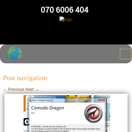
070 6006 404
Post navigation
←
Previous
Next
→