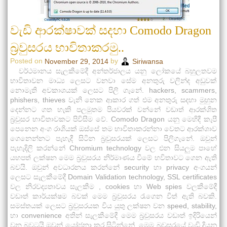
වැඩි ආරක්ෂාවක් සදහා Comodo Dragon
බ්‍රවුසරය භාවිතාකරමු..
Posted on
by
November 29, 2014
Siriwansa
වර්ථමානය සැලකීමේදී අන්තර්ජාලය යනු ලෝකයේ බහුලතවම
භාවිතාවන මාධ්‍ය ලෙසට වනවා සේම අනතුරු වලින්ද අඩුවක්
නොමැති අවකාශයක් ලෙසට පිලි ගැනේ. hackers, scammers,
phishers, thieves වැනි නෙක ආකාර ගත් එම අනතුරු සදහා මුහුන
දෙන්නට ගත හැකි පලමුතම පියවරක් වන්නේ වඩාත් ආරක්ශිත
බ්‍රවුසර භාවිතාවකට පිවිසීම වේ. Comodo Dragon යනු මෙහිදී කැපී
පෙනෙන අංග රාශියක් ඔස්සේ තම භාවිතාකරන්නා වෙතට ආරක්ශාව
ගෙනෙන්නට පැහැදී සිටින බ්‍රවුසරයක් ලෙසට පිලිගැනේ. ඔවුන්
පැහැදිලි කරන්නේ Chromium technology වල එන සියලුම පාහේ
යහපත් ලක්ෂන මෙම බ්‍රවුසරය නිර්මාණය වීමේ භවිතාවට ගෙන ඇති
බවයි. ඔවුන් අවධාරනය කරන්නේ security හා privacy අංගයන්
ලෙසට සැලකීමේදී Domain Validation technology, SSL certificates
වල නිරවද්‍යතාවය සැලකීම , cookies හා Web spies වලකීමේදී
වඩාත් කාර්යක්ෂම බවක් මෙම බ්‍රවුසරය ‍රැගෙන විත් ඇති බවකි.
සමස්තයක් ලෙසට බ්‍රවුසරයක විය යුතු ලක්ෂන වන speed, stability,
හා convenience අතින් සැලකීමේදී මෙම බ්‍රවුසරය වඩාත් ඉදිරියෙන්
වන බවටයි ඔවුන් යෝජනා කර සිටින්නේ. මෙම බ්‍රවුසරයේ වැඩි දියුනු