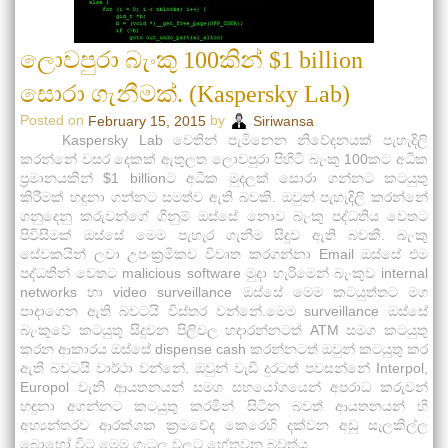
ලොවපුරා බැංකු 100කින් $1 billion
සොරා ගැනීමක්. (Kaspersky Lab)
Posted on
by
February 15, 2015
Siriwansa
Kaspersky Lab වෙතින් පැමිනෙන නිවේදනයක් පැහැදිලි
කරන්නේ වසර දෙකක් ඇතුලත ලොවපුරා පිහිටි බැංකු 100කට අධික
ප්‍රමානයකින් $1 billionට අධික මුදලක් සොරා ගන්නට කටයුතු
කිරීමක් හඳුනා ගන්නට සමත්ව ඇති බවකි. ඔවුන් පැහැදිලි කරන්නේ
ගනුදෙනු කරුවන්ගේ ගිනුම් ඔස්සේ නොව බැංකු පද්ධතිය වෙතට
පිවිසීමක් ඔස්සේ මෙම පැහැර ගැනීම සිදුව ඇති බවකි. බැංකු
සේවකයින් ලවා උපංක්‍රමිකව විවෘත කරගන්නා Email ඔස්සේ එම
පද්ධතීන් වෙතට malicious software මුදා හැරිමෙන් බැංකුව internal
networks හා video surveillance ඔස්සේ මෙම කටයුත්තට මග
පාදාගෙන ඇති බවටයි විස්තර වන්නේ.මෙම surveillance ඔස්සේ
බැංකුවේ කටයුතු සිදුවන පිලිවල හදාරන්නටත් ATM සමග කටයුතු
කරන ආකාරය ඔස්සේ dispense cash කරන්නටත් ඔවුන් කටයුතු කර
ඇති බවටයි වාර්ථා වන්නේ. ඔවුන් වැඩි දුරටත් පවසන්නේ Interpol,
Europol වැනි ආයතනයන් සමග සහයෝගයෙන් අපරාධ කරුවන්
හඳුනා අගන්නට කටයුතු කරමින් සිටින බවත් ආයතනයන් හි
අභ්‍යන්තරව ආරක්ශක ක්‍රමවේද කෙරෙහි දක්වන අඩු සැලකිල්ල
බොහෝ විට මෙම ගැටලු වලට හේතුවන බවත්ය.