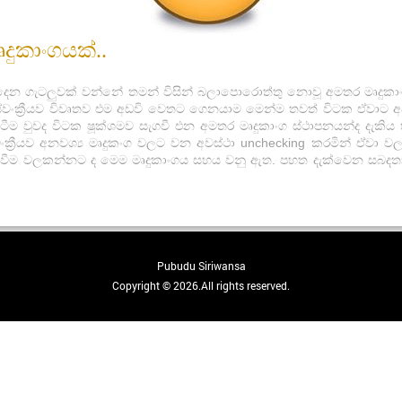
දුකාංගයක්..
ැටලුවක් වන්නේ තමන් විසින් බලාපොරොත්තු නොවූ අමතර මෘදුකාංග කිහ
න් ස්වංක්‍රීයව විවෘතව එම අඩවි වෙතට ගෙනයාම මෙන්ම තවත් විටක ඒවාට
සිටීම වුවද විටක ෂූක්ශමව සැගවී එන අමතර මෘදුකාංග ස්ථාපනයන්ද ද
ංක්‍රීයව අනවශ්‍ය මෘදුකංග වලට වන අවස්ථා unchecking කරමින් ඒව
t වීම වලකන්නට ද මෙම මෘදුකාංගය සහය වනු ඇත. පහත දැක්වෙන සබද
Pubudu Siriwansa
Copyright © 2026.All rights reserved.