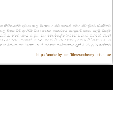
ිපයක්ම අවශ්‍ය කල මෘදුකාංග ස්ථාපනයත් සමග ස්වංක්‍රීයව ස්ථාපිතව
 අදාල බගත වීම් ඇරබීම වැනි නෙක ආකාරයේ පහසුකම් සදහා පලමු විසදුම
ැකිය හැකිය. මෙම සහය මෘදුකාංගය නොමිළේම ඔබගේ සහයට එන්නේ එවන්
ා වලකා දෙන්නට පමනක් නොව තවත් විටක අනතුරු අගවා සිටින්නට මෙම
තාවය ඔස්සෙ එම මෘදුකාංගයේ නවතම සංස්කරනය දැන් ඔබට ලබා ගන්නට
http://unchecky.com/files/unchecky_setup.exe