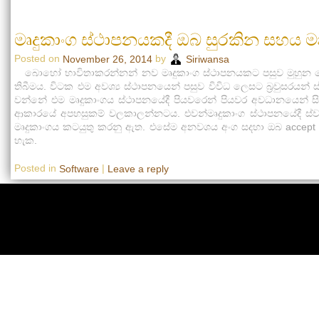
මෘදුකාංග ස්ථාපනයකදී ඔබ සුරකින සහය මෘ
Posted on
by
November 26, 2014
Siriwansa
බොහෝ භාවිතාකරන්නන් නව මෘදුකාංග ස්ථාපනයකට පසුව මුහුන දෙන ග
තිබීමය. විටක එම අවශ්‍ය ස්ථාපනයෙන් පසුව විවිධ ලෙසට බ්‍රවුසරය
වන්නේ එම මෘදුකාංගය ස්ථාපනයේදී පියවරෙන් පියවර අවධානයෙන් 
ආකාරයේ අපහසුකම් වලකාලන්නටය. එවන්මෘදුකාංග ස්ථාපනයේදී ස්ව
මෘදුකාංගය කටයුතු කරනු ඇත. එසේම අනවශය අංග සදහා ඔබ accep
හැක.
Posted in
|
Software
Leave a reply