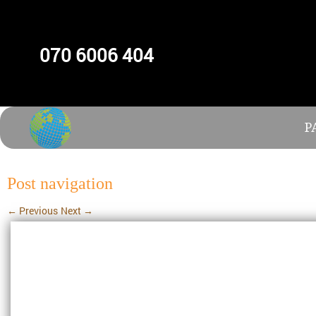
070 6006 404
P
Post navigation
←
Previous
Next
→