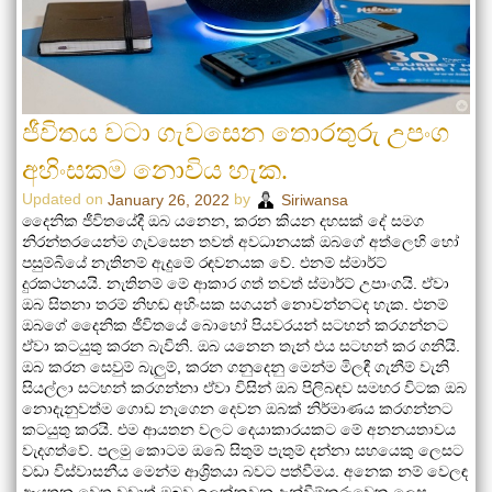
ජීවිතය වටා ගැවසෙන තොරතුරු උපංග
අහිංසකම නොවිය හැක.
Updated on
by
January 26, 2022
Siriwansa
දෛනික ජීවිතයේදී ඔබ යනෙන, කරන කියන දහසක් දේ සමග
නිරන්තරයෙන්ම ගැවසෙන තවත් අවධානයක් ඔබගේ අත්ලෙහි හෝ
පසුම්බියේ නැතිනම් ඇදුමේ රඳවනයක වේ. එනම් ස්මාර්ට්
දුරකථනයයි. නැතිනම් මේ ආකාර ගත් තවත් ස්මාර්ට් උපාංගයි. ඒවා
ඔබ සිතනා තරම් නිහඬ අහිංසක සගයන් නොවන්නටද හැක. එනම්
ඔබගේ දෛනික ජීවිතයේ බොහෝ පියවරයන් සටහන් කරගන්නට
ඒවා කටයුතු කරන බැවිනි. ඔබ යනෙන තැන් එය සටහන් කර ගනියි.
ඔබ කරන සෙවුම් බැලුම්, කරන ගනුදෙනු මෙන්ම මිලඳී ගැනීම් වැනි
සියල්ලා සටහන් කරගන්නා ඒවා විසින් ඔබ පිලිබඳව සමහර විටක ඔබ
නොදැනුවත්ම ගොඩ නැගෙන දෙවන ඔබක් නිර්මාණය කරගන්නට
කටයුතු කරයි. එම ආයතන වලට දෙයාකාරයකට මේ අනනයතාවය
වැදගත්වේ. පලමු කොටම ඔබේ සිතුම් පැතුම් දන්නා සහයෙකු ලෙසට
වඩා විස්වාසනීය මෙන්ම ආශ්‍රිතයා බවට පත්වීමය. අනෙක නම් වෙලඳ
ආයතන වෙත වඩාත් ඔබව ඉලක්කවන දැන්වීම්කරුවෙකු ලෙස