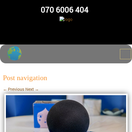
070 6006 404
Post navigation
←
Previous
Next
→