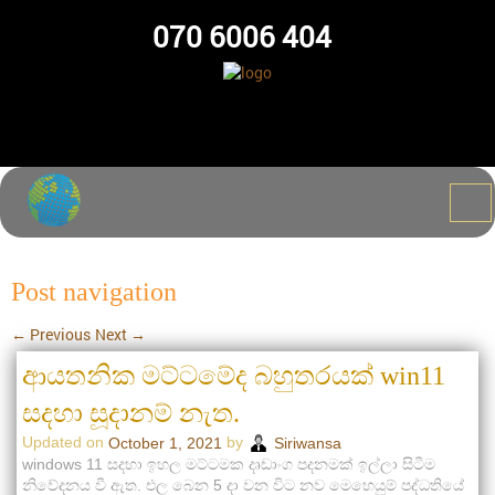
070 6006 404
Post navigation
←
Previous
Next
→
ආයතනික මට්ටමේද බහුතරයක් win11
සදහා සූදානම් නැත.
Updated on
by
October 1, 2021
Siriwansa
windows 11 සදහා ඉහල මට්ටමක දෘඩාංග පදනමක් ඉල්ලා සිටීම
නිවේදනය වී ඇත. එල බෙන 5 දා වන විට නව මෙහෙයුම් පද්ධතියේ