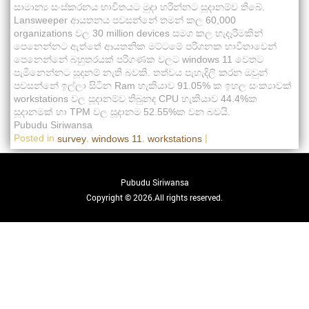
සාමාන්‍ය සංස්කරනය භාවිතයට මුදා හරින්නට සූදානම්ව තිබේ.
Lansweeper ආයතනය පවසන්නේ තමන් කල 60,000
organizations වල 30 million devices සමග කල හැදෑරීමකින්
පෙනෙන්නට ඇත්තේ ආයතනික මට්ටමේ පරිගනක භාවිතාවෙන්
පෙනෙන්නේ බහුතරයක් පරිගණක වලට windows 11 වෙතට
පැමිනෙන්නට සූදනම් නැති බවකි. තත්වය පැහැදිලි කරන ඔවුන්
පවසන්නේ ඉල්ලා සිටින Ram හැකියාව 91.05% ක ඉහල සංක්‍යාවක්
workstations වල සූදානම්ව තිබුනද CPU හැකියාව 44.4%ක
සූදානමක් හා TPM වල සූදානම 52.55%ක වන බවයි.
Pubudu Siriwansa
Posted in
,
,
|
survey
windows 11
workstations
Pubudu Siriwansa
Copyright © 2026.All rights reserved.