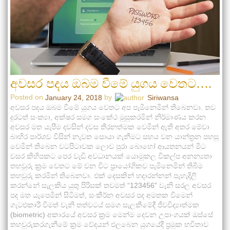
අවසර පදය ඔබම වීමේ යුගය වෙතට….
Posted on
by
January 24, 2018
Siriwansa
අවසර පදය ඔබම වීමේ යුගය වෙතට අප පැමිනෙමින් තිබෙනවා. තව
දුරටත් සංක්‍යා, අක්ෂර සමග සංකේථ මුසුකරමින් නිර්මාණය කරන
අවසර මත යැපීම දවසින් දවස තීරනත්මක වෙමින් ඇති අතර මේවා
බාහිර පාර්ශව විසින් නැවත සොයා ගැනීමට සහය වන යාන්ත්‍රන පහසු
වෙමින් තිබෙන වටපිටාවක ලොව පුරා බොහෝ ආයතනයන් මීට
වසර කිහිපකට පෙර වැඩි අවධානයක් යොමුකල විකල්ප අනන්‍යතා
තහවුරු ක්‍රම වෙතට මේ වන විට ප්‍රායෝගිකව පැමිනෙමින් තිබීම
තහවුරු කරමින් තිබෙනවා. එක් දෙසකින් හදාරන්නන් පැහැදිලි
කරන්නේ සැලකිය යුතු පිරිසක් තවමත් “123456” වැනි සරල අවසර
පද මත යැපෙමින් සිටීමත්, සංකීර්න අවසර පද අමතක වීමෙන්
ගැටළුකාරී වීමත් වැනි තත්වටය් සමග සැලකීමේදී ජීවවිද්‍යාත්මක
(biometric) අකාරයේ අවසර ක්‍රම මෙන්ම දෙවන උපාංගයක් ඔස්සේ
තහවුරුකරගැනීමේ ක්‍රම වේදයන් එලබෙන යුගයේදී ප්‍රමුක භවිතාව