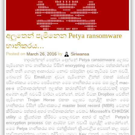
අලුතෙන් පැමිනෙන Petya ransomware
හානිකරය…
Posted on
by
March 26, 2016
Siriwansa
හදාරන්නන් පෙන්වා දෙන්නේ Petya ransomware ලෙසට
පැමිනෙන නව හානිකරය විසින් encrypting ආකාරයට පත්කරන්නේ
තනි තනි ගොනු ආකාරයට නොව සම්පූර්න දෘඩ තැටියම වන බවයි.
බොහෝ විට Emailයක දවටා පැමිනෙන ලින්ක් එකක් ඔස්සේ
පරිගණකය වෙතට පෙමිනෙන මෙම හානිකරය මෙම මස මුලදී mac-
os-x භවිතාකරන්නන් ඉලක්ක කරගනිමින් තිබූ අවස්ථවකදී හදුන
අගෙන ඇති බවටයි වාර්ථා වෙන්නේ. තවත් විටක Dropbox වෙතින්
පැමිනෙන Trojan Horse එකක ලෙසට පැහැදිලි කරන මෙම
හානිකරය විසින් පරිගණකයේ master boot record (MBR) වෙනස්
කිරීමකට පත්කර අතර භාවිතාකරන්න වෙතට Microsoft’s CHKDSK
utility ය ක්‍රියත්මක කිරීමට පොලබවන අතර ඒ තුලින් Petya’s
encryption process එක ආරම්භ වන බවායි පැහැදිලි කෙරෙන්නේ.
මෙම Petya හානිකරය තම එන්ක්‍රිප්ෂන් ක්‍රියාවලිය අවසන් කල පසුව
භාවිතාකරන්නා වෙතට ඉදිරියට යාමට Key එකක් යෝජනා කරන