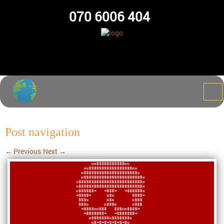
070 6006 404
Post navigation
←
Previous
Next
→